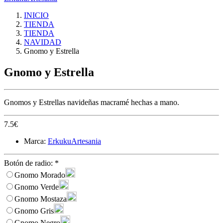
INICIO
TIENDA
TIENDA
NAVIDAD
Gnomo y Estrella
Gnomo y Estrella
Gnomos y Estrellas navideñas macramé hechas a mano.
7.5
€
Marca:
ErkukuArtesania
Botón de radio:
*
Gnomo Morado
Gnomo Verde
Gnomo Mostaza
Gnomo Gris
Gnomo Negro