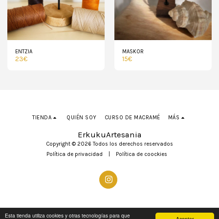
ENTZIA
MASKOR
23
€
15
€
TIENDA
QUIÉN SOY
CURSO DE MACRAMÉ
MÁS
ErkukuArtesania
Copyright © 2026 Todos los derechos reservados
Política de privacidad
|
Política de coockies
Esta tienda utiliza cookies y otras tecnologías para que
Aceptar