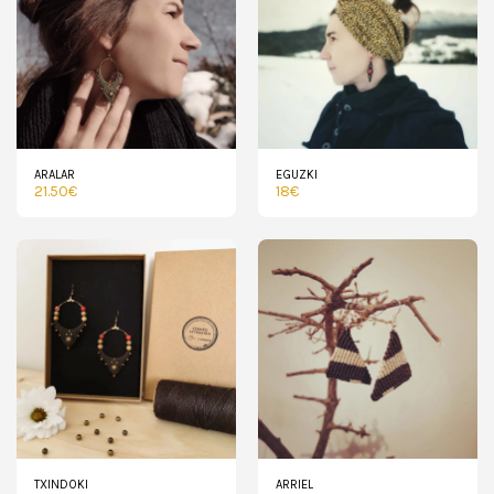
ARALAR
EGUZKI
21.50
€
18
€
TXINDOKI
ARRIEL