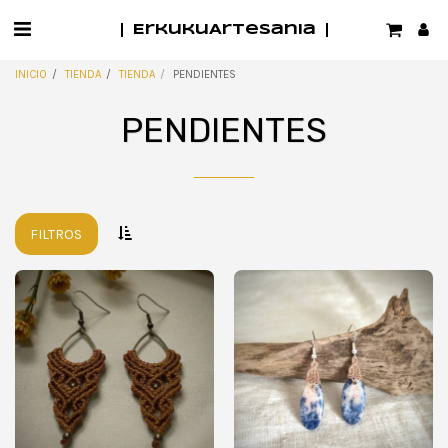
ErkukuArtesania
INICIO
TIENDA
TIENDA
PENDIENTES
PENDIENTES
FILTROS