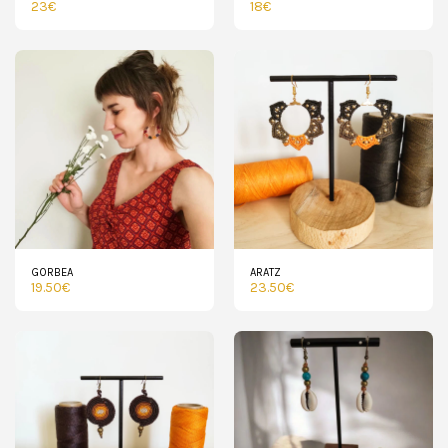
23
€
18
€
GORBEA
ARATZ
19.50
€
23.50
€