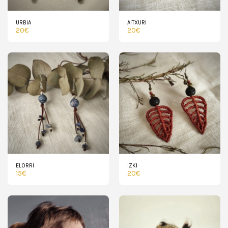
URBIA
AITXURI
20
€
20
€
ELORRI
IZKI
15
€
20
€